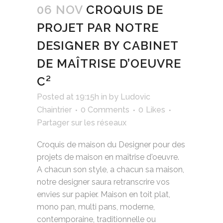
06 NOV
CROQUIS DE
PROJET PAR NOTRE
DESIGNER BY CABINET
DE MAÎTRISE D’OEUVRE
C²
Posted at 19:15h
in
by
Ludovic
Chaintrier
0 Comments
0
Likes
Partager sur les réseaux
Croquis de maison du Designer pour des
projets de maison en maîtrise d'oeuvre.
A chacun son style, a chacun sa maison,
notre designer saura retranscrire vos
envies sur papier. Maison en toit plat,
mono pan, multi pans, moderne,
contemporaine, traditionnelle ou