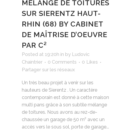
MÉLANGE DE TOITURES
SUR SIERENTZ HAUT-
RHIN (68) BY CABINET
DE MAÎTRISE D’OEUVRE
PAR C²
Posted at 19:20h
in
by
Ludovic
Chaintrier
0 Comments
0
Likes
Partager sur les réseaux
Un très beau projet à venir sur les
hauteurs de Sierentz . Un caractère
contemporain est donné à cette maison
multi pans grâce à son subtile mélange
de toitures. Nous avons au rez-de-
chaussée un garage de 50 m² avec un
accès vers le sous sol, porte de garage...