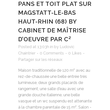
PANS ET TOIT PLAT SUR
MAGSTATT-LE-BAS
HAUT-RHIN (68) BY
CABINET DE MAÎTRISE
D’OEUVRE PAR C²
Posted at 13:03h
in
by
Ludovic
Chaintrier
0 Comments
0
Likes
Partager sur les réseaux
Maison traditionnelle de 120 m² avec au
rez-de-chaussée une belle entrée très
lumineuse, deux grands placards de
rangement, une salle d'eau avec une
grande douche italienne, une belle
vasque et un wc suspendu est attenante
à la chambre parentale de 15 m². Salon -