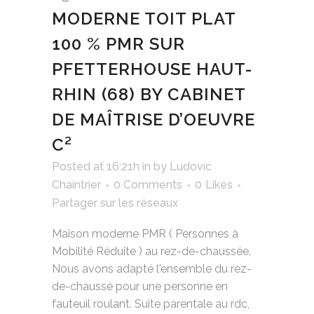
MODERNE TOIT PLAT
100 % PMR SUR
PFETTERHOUSE HAUT-
RHIN (68) BY CABINET
DE MAÎTRISE D’OEUVRE
C²
Posted at 16:21h
in
by
Ludovic
Chaintrier
0 Comments
0
Likes
Partager sur les réseaux
Maison moderne PMR ( Personnes à
Mobilité Réduite ) au rez-de-chaussée.
Nous avons adapté l'ensemble du rez-
de-chaussé pour une personne en
fauteuil roulant. Suite parentale au rdc,