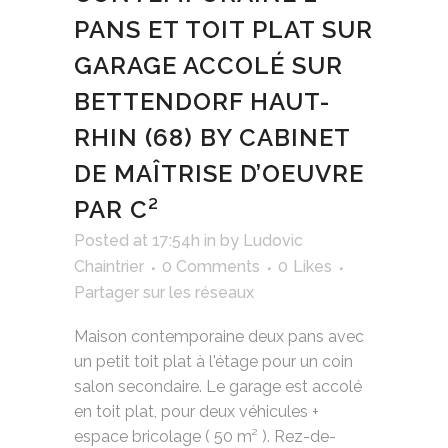
PANS ET TOIT PLAT SUR
GARAGE ACCOLÉ SUR
BETTENDORF HAUT-
RHIN (68) BY CABINET
DE MAÎTRISE D’OEUVRE
PAR C²
Posted at 17:54h
in
by
Ludovic
Chaintrier
0 Comments
0
Likes
Partager sur les réseaux
Maison contemporaine deux pans avec
un petit toit plat à l'étage pour un coin
salon secondaire. Le garage est accolé
en toit plat, pour deux véhicules +
espace bricolage ( 50 m² ). Rez-de-