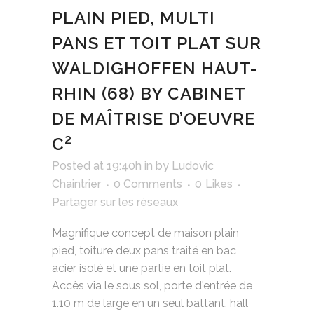
PLAIN PIED, MULTI
PANS ET TOIT PLAT SUR
WALDIGHOFFEN HAUT-
RHIN (68) BY CABINET
DE MAÎTRISE D’OEUVRE
C²
Posted at 19:40h
in
by
Ludovic
Chaintrier
0 Comments
0
Likes
Partager sur les réseaux
Magnifique concept de maison plain
pied, toiture deux pans traité en bac
acier isolé et une partie en toit plat.
Accès via le sous sol, porte d'entrée de
1.10 m de large en un seul battant, hall