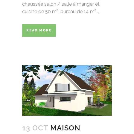
chaussée salon / salle à manger et
cuisine de 50 m², bureau de 14 m²...
READ MORE
13 OCT
MAISON