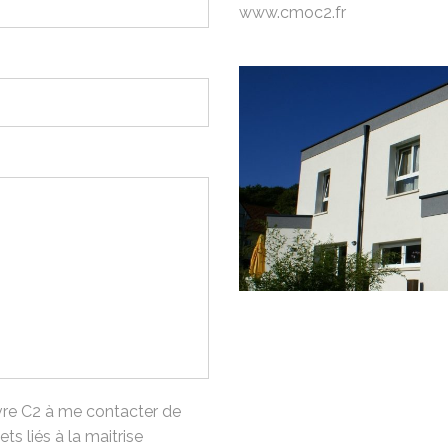
www.cmoc2.fr
uvre C2 à me contacter de
s liés à la maitrise