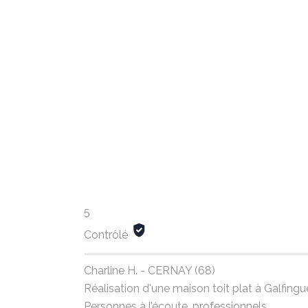
5
Contrôlé
Charline H. - CERNAY (68)
Réalisation d'une maison toit plat à Galfin
Personnes à l’écoute, professionnels