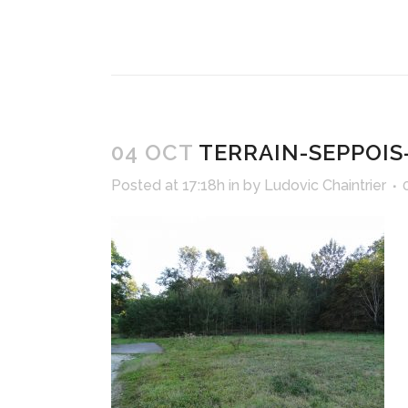
04 OCT
TERRAIN-SEPPOIS
Posted at 17:18h
in
by
Ludovic Chaintrier