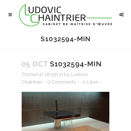
S1032594-MIN
05 OCT
S1032594-MIN
Posted at 18:15h
in
by
Ludovic
Chaintrier
0 Comments
0
Likes