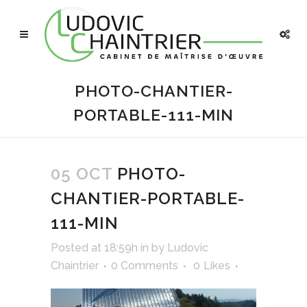
PHOTO-CHANTIER-
PORTABLE-111-MIN
05 OCT
PHOTO-
CHANTIER-PORTABLE-
111-MIN
Posted at 18:59h
in
by
Ludovic
Chaintrier
0 Comments
0
Likes