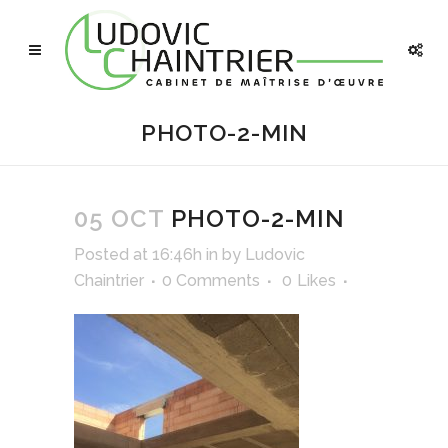
PHOTO-2-MIN
05 OCT
PHOTO-2-MIN
Posted at 16:46h
in
by
Ludovic
Chaintrier
0 Comments
0
Likes