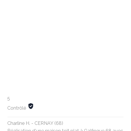
5
Contrôlé
Charline H. - CERNAY (68)
Réalisation d'une maison toit plat à Galfingue 68 avec