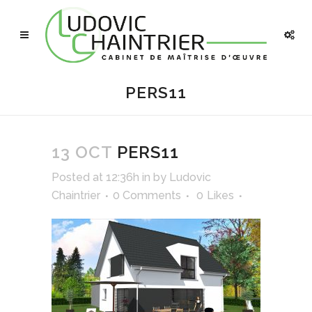
PERS11
13 OCT
PERS11
Posted at 12:36h
in
by
Ludovic
Chaintrier
0 Comments
0
Likes