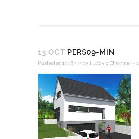
13 OCT
PERS09-MIN
Posted at 11:18h
in
by
Ludovic Chaintrier