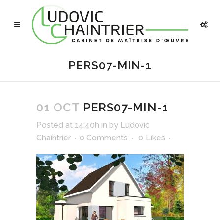
PERS07-MIN-1
01 OCT
PERS07-MIN-1
Posted at 14:40h
in
by
Ludovic
Chaintrier
0 Comments
0
Likes