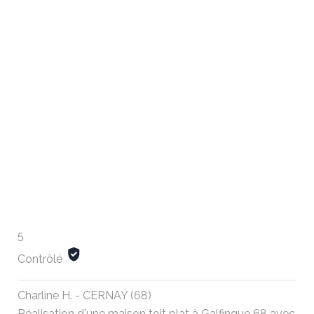
5
Contrôlé
Charline H. - CERNAY (68)
Réalisation d'une maison toit plat à Galfingue 68 avec