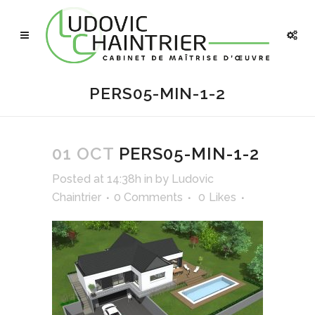
PERS05-MIN-1-2
01 OCT
PERS05-MIN-1-2
Posted at 14:38h
in
by
Ludovic
Chaintrier
0 Comments
0
Likes