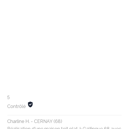
5
Contrôlé
Charline H. - CERNAY (68)
Réalisation d'une maison toit plat à Galfingue 68 avec