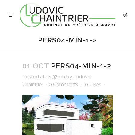
PERS04-MIN-1-2
01 OCT
PERS04-MIN-1-2
Posted at 14:37h
in
by
Ludovic
Chaintrier
0 Comments
0
Likes