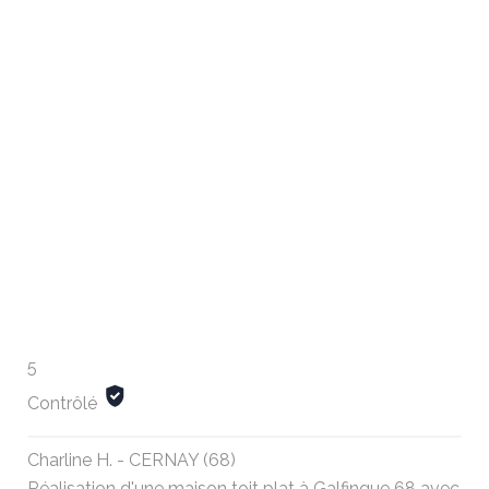
5
Contrôlé
Charline H. - CERNAY (68)
Réalisation d'une maison toit plat à Galfingue 68 avec