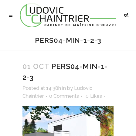
PERS04-MIN-1-2-3
01 OCT
PERS04-MIN-1-
2-3
Posted at 14:38h
in
by
Ludovic
Chaintrier
0 Comments
0
Likes