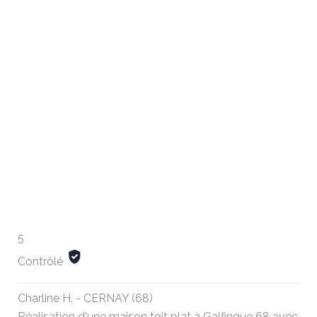
5
Contrôlé
Charline H. - CERNAY (68)
Réalisation d'une maison toit plat à Galfingue 68 avec