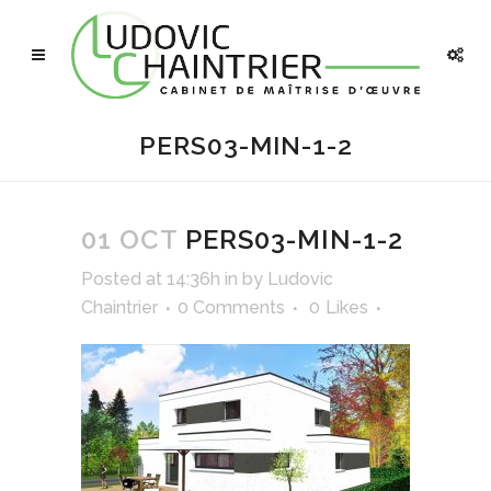
PERS03-MIN-1-2
01 OCT
PERS03-MIN-1-2
Posted at 14:36h
in
by
Ludovic
Chaintrier
0 Comments
0
Likes