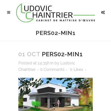
PERS02-MIN1
01 OCT
PERS02-MIN1
Posted at 14:35h
in
by
Ludovic
Chaintrier
0 Comments
0
Likes