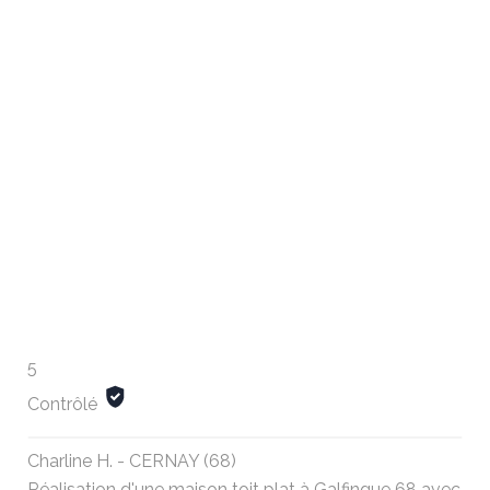
5
Contrôlé
Charline H. - CERNAY (68)
Réalisation d'une maison toit plat à Galfingue 68 avec