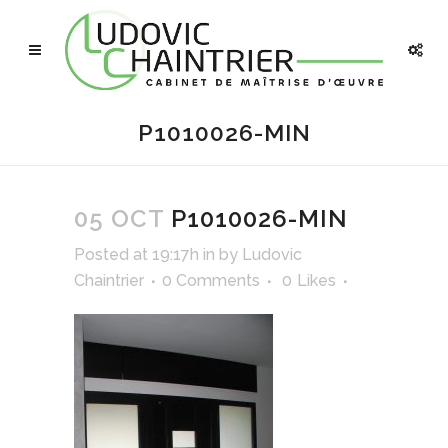
P1010026-MIN
05 OCT
P1010026-MIN
Posted at 19:17h
in
by
Ludovic
Chaintrier
0 Comments
0
Likes