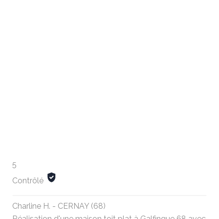
5
Contrôlé
Charline H. - CERNAY (68)
Réalisation d'une maison toit plat à Galfingue 68 avec