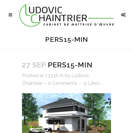
PERS15-MIN
27 SEP
PERS15-MIN
Posted at 13:12h
in
by
Ludovic
Chaintrier
0 Comments
0
Likes