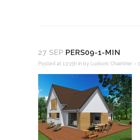
27 SEP
PERS09-1-MIN
Posted at 13:15h
in
by
Ludovic Chaintrier