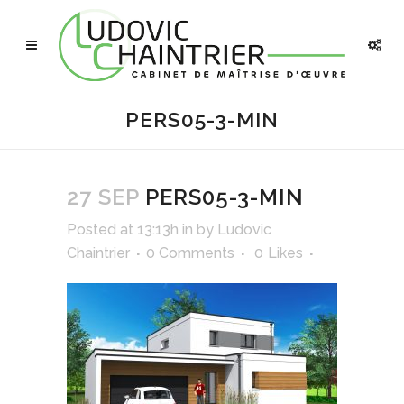
PERS05-3-MIN
27 SEP
PERS05-3-MIN
Posted at 13:13h
in
by
Ludovic
Chaintrier
0 Comments
0
Likes