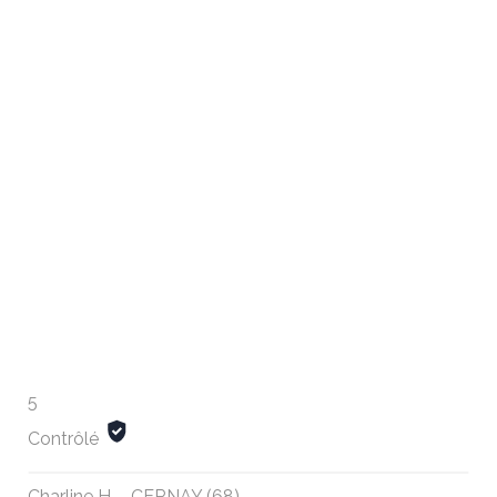
5
Contrôlé
Charline H. - CERNAY (68)