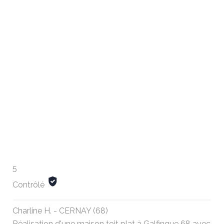
5
Contrôlé
Charline H. - CERNAY (68)
Réalisation d'une maison toit plat à Galfingue 68 avec