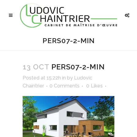
PERS07-2-MIN
13 OCT
PERS07-2-MIN
Posted at 15:22h
in
by
Ludovic
Chaintrier
0 Comments
0
Likes