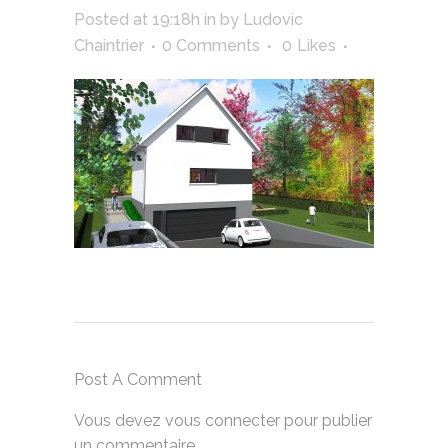
Posted at 19:18h
in
by
Ludovic
Chaintrier
0 Comments
0
Likes
Post A Comment
Vous devez
vous connecter
pour publier
un commentaire.