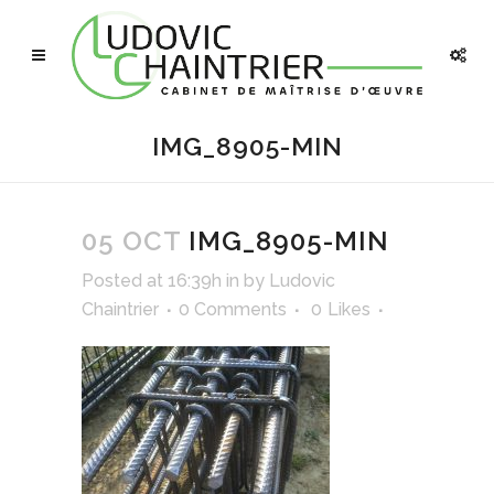
IMG_8905-MIN
05 OCT
IMG_8905-MIN
Posted at 16:39h
in
by
Ludovic
Chaintrier
0 Comments
0
Likes