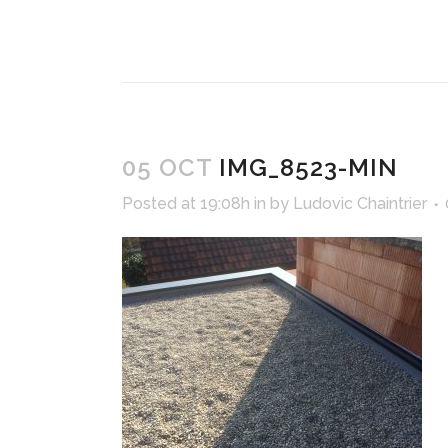
05 OCT
IMG_8523-MIN
Posted at 19:08h
in
by
Ludovic Chaintrier