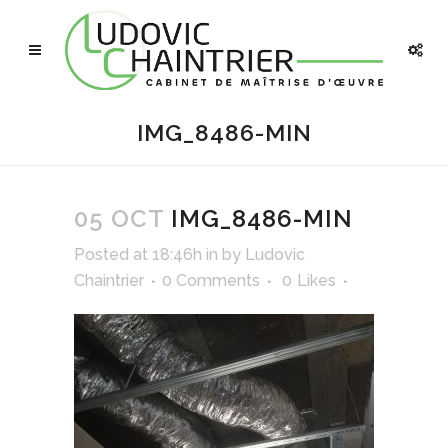
IMG_8486-MIN
05 OCT
IMG_8486-MIN
Posted at 18:46h
in
by
Ludovic
Chaintrier
0 Comments
0
Likes