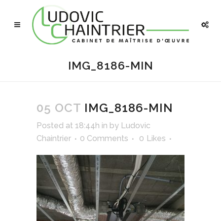
IMG_8186-MIN
05 OCT
IMG_8186-MIN
Posted at 18:44h
in
by
Ludovic
Chaintrier
0 Comments
0
Likes