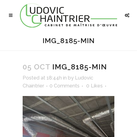
IMG_8185-MIN
05 OCT
IMG_8185-MIN
Posted at 18:44h
in
by
Ludovic
Chaintrier
0 Comments
0
Likes