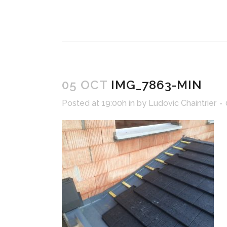
05 OCT
IMG_7863-MIN
Posted at 19:00h
in
by
Ludovic Chaintrier