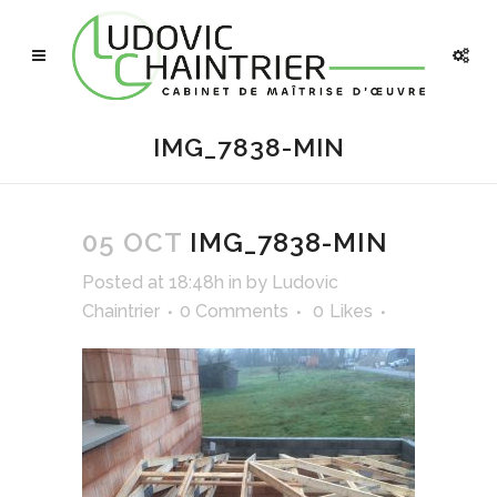
IMG_7838-MIN
05 OCT
IMG_7838-MIN
Posted at 18:48h
in
by
Ludovic
Chaintrier
0 Comments
0
Likes