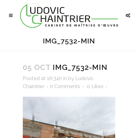
IMG_7532-MIN
05 OCT
IMG_7532-MIN
Posted at 16:34h
in
by
Ludovic
Chaintrier
0 Comments
0
Likes