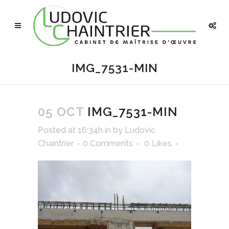
IMG_7531-MIN
05 OCT
IMG_7531-MIN
Posted at 16:34h
in
by
Ludovic
Chaintrier
0 Comments
0
Likes