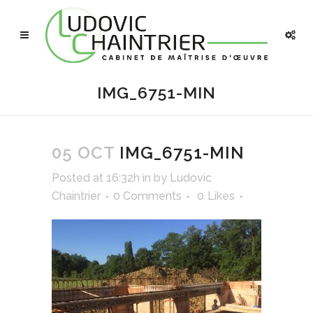
IMG_6751-MIN
05 OCT
IMG_6751-MIN
Posted at 16:32h
in
by
Ludovic
Chaintrier
0 Comments
0
Likes