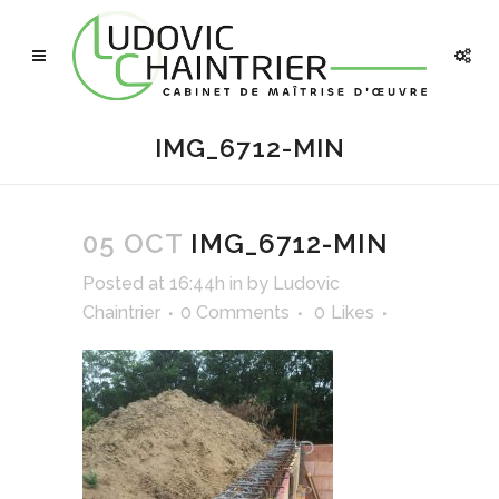
IMG_6712-MIN
05 OCT
IMG_6712-MIN
Posted at 16:44h
in
by
Ludovic
Chaintrier
0 Comments
0
Likes