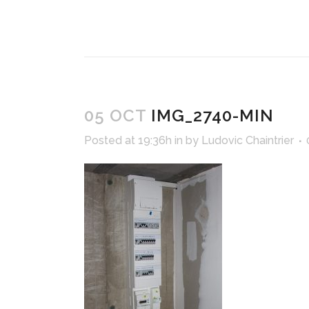
05 OCT
IMG_2740-MIN
Posted at 19:36h
in
by
Ludovic Chaintrier