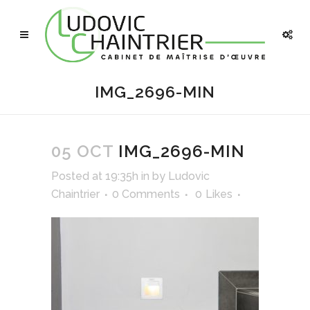
IMG_2696-MIN
05 OCT
IMG_2696-MIN
Posted at 19:35h
in
by
Ludovic
Chaintrier
0 Comments
0
Likes