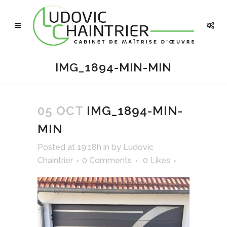
IMG_1894-MIN-MIN
05 OCT
IMG_1894-MIN-
MIN
Posted at 19:18h
in
by
Ludovic
Chaintrier
0 Comments
0
Likes