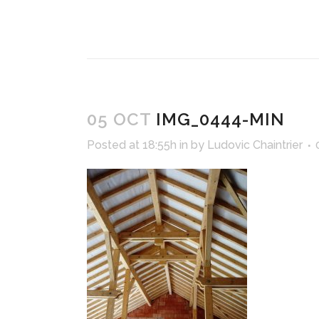
05 OCT
IMG_0444-MIN
Posted at 18:55h
in
by
Ludovic Chaintrier