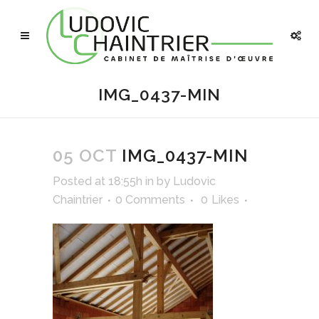
IMG_0437-MIN
05 OCT
IMG_0437-MIN
Posted at 18:55h
in
by
Ludovic
Chaintrier
0 Comments
0
Likes