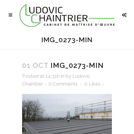
IMG_0273-MIN
01 OCT
IMG_0273-MIN
Posted at 14:31h
in
by
Ludovic
Chaintrier
0 Comments
0
Likes