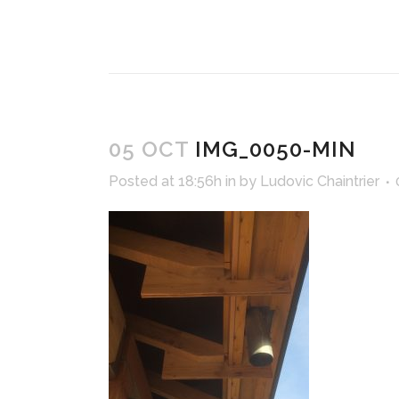
05 OCT
IMG_0050-MIN
Posted at 18:56h
in
by
Ludovic Chaintrier