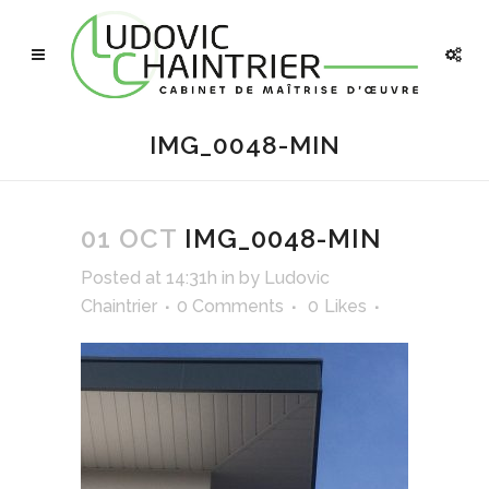
IMG_0048-MIN
01 OCT
IMG_0048-MIN
Posted at 14:31h
in
by
Ludovic
Chaintrier
0 Comments
0
Likes