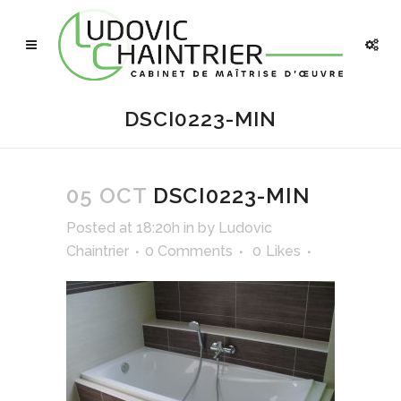
DSCI0223-MIN
05 OCT
DSCI0223-MIN
Posted at 18:20h
in
by
Ludovic
Chaintrier
0 Comments
0
Likes