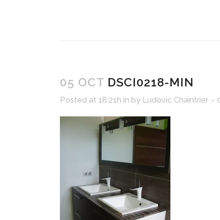
05 OCT
DSCI0218-MIN
Posted at 18:21h
in
by
Ludovic Chaintrier