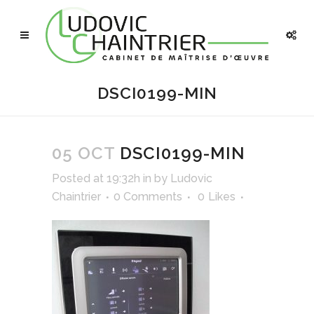
DSCI0199-MIN
05 OCT
DSCI0199-MIN
Posted at 19:32h
in
by
Ludovic
Chaintrier
0 Comments
0
Likes