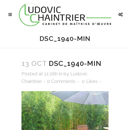
DSC_1940-MIN
13 OCT
DSC_1940-MIN
Posted at 11:26h
in
by
Ludovic
Chaintrier
0 Comments
0
Likes