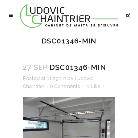
DSC01346-MIN
27 SEP
DSC01346-MIN
Posted at 11:29h
in
by
Ludovic
Chaintrier
0 Comments
1
Like