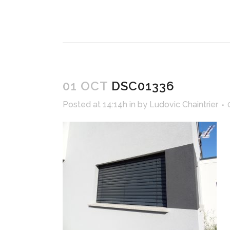
01 OCT
DSC01336
Posted at 14:14h
in
by
Ludovic Chaintrier