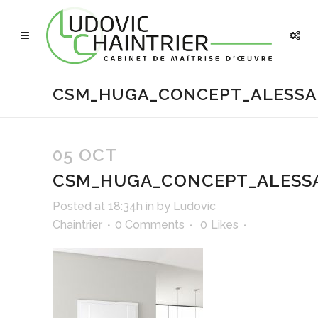
CSM_HUGA_CONCEPT_ALESSA
05 OCT
CSM_HUGA_CONCEPT_ALESSA
Posted at 18:34h
in
by
Ludovic
Chaintrier
0 Comments
0
Likes