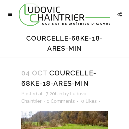
COURCELLE-68KE-18-
ARES-MIN
04 OCT
COURCELLE-
68KE-18-ARES-MIN
Posted at 17:20h
in
by
Ludovic
Chaintrier
0 Comments
0
Likes