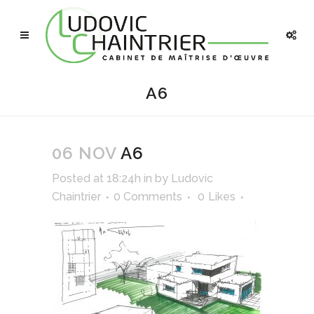
A6
06 NOV
A6
Posted at 18:24h
in
by
Ludovic
Chaintrier
0 Comments
0
Likes