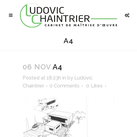
A4
06 NOV
A4
Posted at 18:23h
in
by
Ludovic
Chaintrier
0 Comments
0
Likes