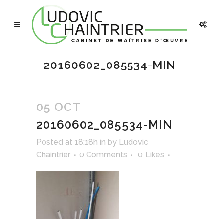
20160602_085534-MIN
05 OCT
20160602_085534-MIN
Posted at 18:18h
in
by
Ludovic
Chaintrier
0 Comments
0
Likes